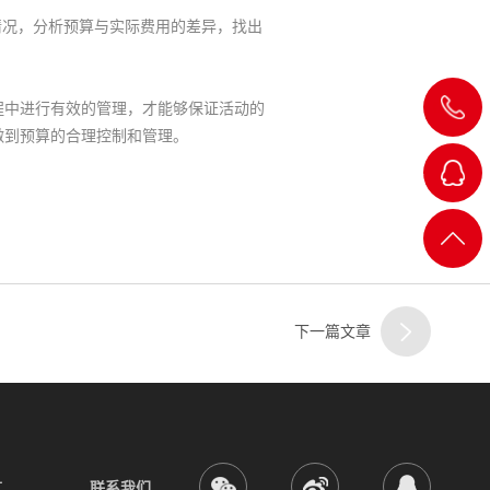
况，分析预算与实际费用的差异，找出
027-
中进行有效的管理，才能够保证活动的
做到预算的合理控制和管理。
8822738
客
服
返回
一
顶部
下一篇文章
客
服
二
言
联系我们